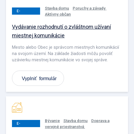
Stavba domu
Poruchy a závady
E-
Aktívny občan
PODANIE
Vydávanie rozhodnutí o zvláštnom užívaní
miestnej komunikácie
Mesto alebo Obec je správcom miestnych komunikácií
na svojom území. Na základe žiadosti môžu povoliť
uzávierku miestnej komunikácie vo svojej správe.
Vyplniť formulár
Bývanie
Stavba domu
Doprava a
E-
verejné priestranstvá
PODANIE