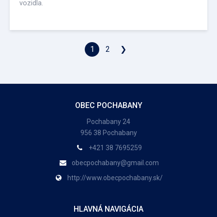
vozidla.
1
2
❯
OBEC POCHABANY
Pochabany 24
956 38 Pochabany
+421 38 7695259
obecpochabany@gmail.com
http://www.obecpochabany.sk/
HLAVNÁ NAVIGÁCIA