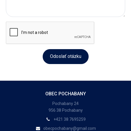
Odoslať otázku
OBEC POCHABANY
Pochabany 24
956 38 Pochabany
+421 38 7695259
obecpochabany@gmail.com