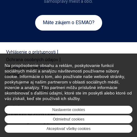
samosprávy miest a obcí.
Máte záujem o ESMAO?
|
Vyhlásenie o prístupnosti
|
Ochrana osobných údajov
Na prispôsobenie obsahu a reklám, poskytovanie funkcií
Aktualizácia nastavení
sociálnych médií a analýzu návštevnosti používame súbory
cookies
cookie. Informácie o tom, ako používate naše webové stránky,
poskytujeme aj našim partnerom v oblasti sociálnych médií,
Správcom obsahu je Obec
inzercie a analýzy. Títo partneri môžu príslušné informácie
Pochabany, technickým
skombinovať s ďalšími údajmi, ktoré ste im poskytli alebo ktoré od
vás získali, keď ste používali ich služby.
prevádzkovateľom je Obec
Pochabany.
Nastavenie cookies
Copyright © 2026 Obec
Odmietnuť cookies
Pochabany. Všetky práva
vyhradené.
Akceptovať všetky cookies