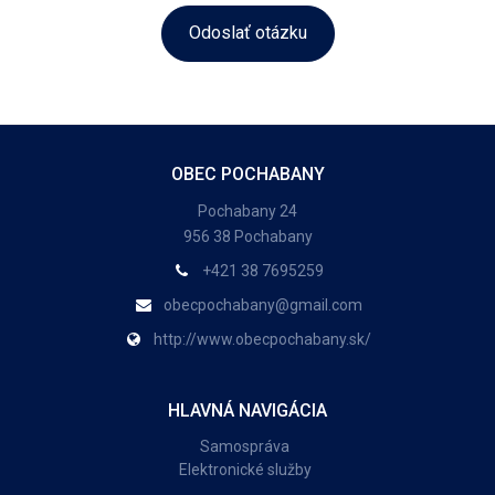
Odoslať otázku
OBEC POCHABANY
Pochabany 24
956 38 Pochabany
+421 38 7695259
obecpochabany@gmail.com
http://www.obecpochabany.sk/
HLAVNÁ NAVIGÁCIA
Samospráva
Elektronické služby