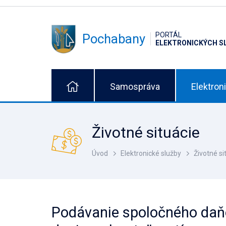
PORTÁL
Pochabany
ELEKTRONICKÝCH S
Samospráva
Elektron
Životné situácie
Úvod
Elektronické služby
Životné si
Podávanie spoločného daň