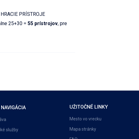
É HRACIE PRÍSTROJE
álne 25+30 =
55
prístrojov
, pre
UŽITOČNÉ LINKY
 NAVIGÁCIA
Mesto vo vrecku
áva
Mapa stránky
cké služby