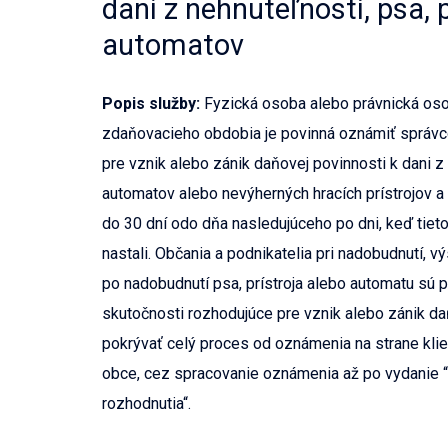
dani z nehnuteľností, psa, p
automatov
Popis služby:
Fyzická osoba alebo právnická oso
zdaňovacieho obdobia je povinná oznámiť správc
pre vznik alebo zánik daňovej povinnosti k dani z
automatov alebo nevýherných hracích prístrojov 
do 30 dní odo dňa nasledujúceho po dni, keď tiet
nastali. Občania a podnikatelia pri nadobudnutí, v
po nadobudnutí psa, prístroja alebo automatu sú p
skutočnosti rozhodujúce pre vznik alebo zánik da
pokrývať celý proces od oznámenia na strane klient
obce, cez spracovanie oznámenia až po vydanie
rozhodnutia“.