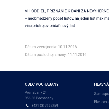
VII. ODDIEL, PRIZNANIE K DANI ZA NEVÝHERN
= neobmedzený počet listov, na jeden list maxim
viac prístrojov pridať nový list
Dátum zverejnenia: 10.11.2016
Dátum poslednej zmeny: 11.11.2016
OBEC POCHABANY
HLAVNÁ
Pochabany 24
Samospr
956 38 Pochabany
Elektroni
+421 38 7695259