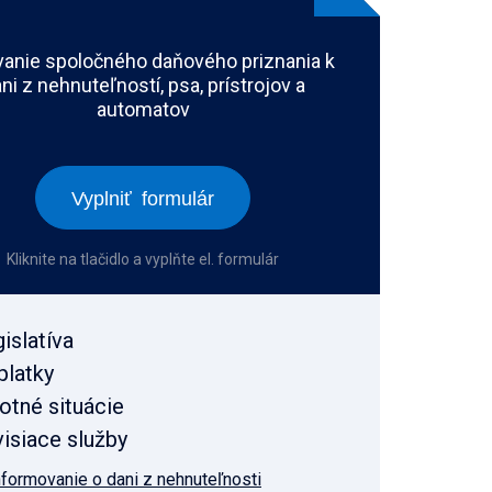
anie spoločného daňového priznania k
ni z nehnuteľností, psa, prístrojov a
automatov
Vyplniť formulár
Kliknite na tlačidlo a vyplňte el. formulár
islatíva
platky
otné situácie
isiace služby
nformovanie o dani z nehnuteľnosti