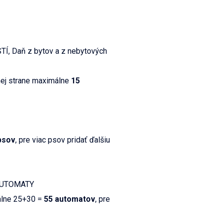
, Daň z bytov a z nebytových
nej strane maximálne
15
psov
, pre viac psov pridať ďalšiu
 AUTOMATY
álne 25+30 =
55 automatov
, pre