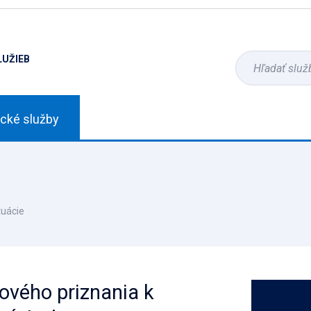
LUŽIEB
ické služby
tuácie
ového priznania k