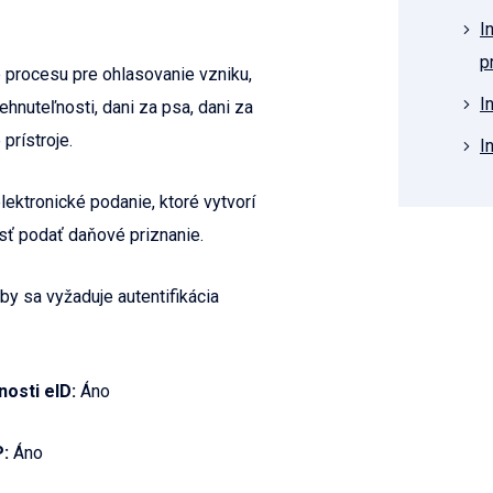
I
p
e procesu pre ohlasovanie vzniku,
I
hnuteľnosti, dani za psa, dani za
prístroje.
I
ektronické podanie, ktoré vytvorí
osť podať daňové priznanie.
by sa vyžaduje autentifikácia
nosti eID:
Áno
P:
Áno