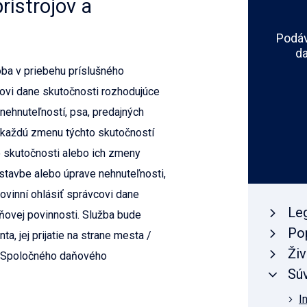
rístrojov a
Podáv
da
ba v priebehu príslušného
ovi dane skutočnosti rozhodujúce
 nehnuteľností, psa, predajných
a každú zmenu týchto skutočností
o skutočnosti alebo ich zmeny
ýstavbe alebo úprave nehnuteľnosti,
ovinní ohlásiť správcovi dane
Leg
ňovej povinnosti. Služba bude
Po
a, jej prijatie na strane mesta /
Živ
 “Spoločného daňového
Súv
I