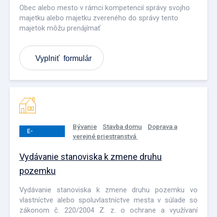
Obec alebo mesto v rámci kompetencií správy svojho
majetku alebo majetku zvereného do správy tento
majetok môžu prenájímať
Vyplniť formulár
Bývanie
Stavba domu
Doprava a
E-
verejné priestranstvá
PODANIE
Vydávanie stanoviska k zmene druhu
pozemku
Vydávanie stanoviska k zmene druhu pozemku vo
vlastníctve alebo spoluvlastníctve mesta v súlade so
zákonom č. 220/2004 Z. z. o ochrane a využívaní