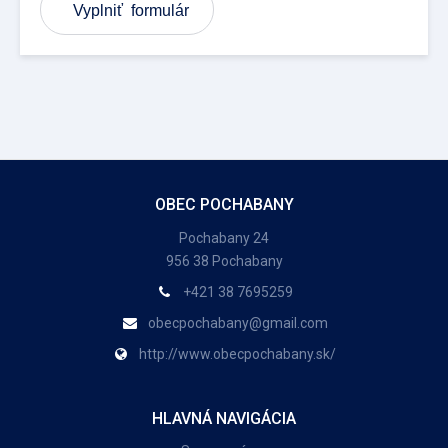
Vyplniť formulár
OBEC POCHABANY
Pochabany 24
956 38 Pochabany
+421 38 7695259
obecpochabany@gmail.com
http://www.obecpochabany.sk/
HLAVNÁ NAVIGÁCIA