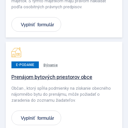
majetok. S týmto majetkom majú právom nakladať
podľa osobitných právnych predpisov.
Vyplniť formulár
Bývanie
E-PODANIE
Prenájom bytových priestorov obce
Občan , ktorý spĺňa podmienky na získanie obecného
nájomnébo bytu do prenájmu, môže požiadať o
zaradenia do zoznamu žiadateľov.
Vyplniť formulár