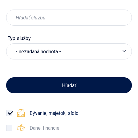
Typ služby
- nezadaná hodnota -
Bývanie, majetok, sídlo
Dane, financie