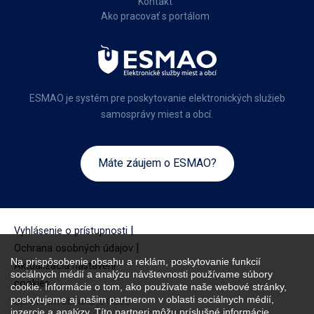
Kontakt
Ako pracovať s portálom
ESMAO je systém pre poskytovanie elektronických služieb
samosprávy miest a obcí.
Máte záujem o ESMAO?
|
Vyhlásenie o prístupnosti
|
Ochrana osobných údajov
Na prispôsobenie obsahu a reklám, poskytovanie funkcií
Aktualizácia nastavení
sociálnych médií a analýzu návštevnosti používame súbory
cookies
cookie. Informácie o tom, ako používate naše webové stránky,
poskytujeme aj našim partnerom v oblasti sociálnych médií,
Správcom obsahu je Obec
inzercie a analýzy. Títo partneri môžu príslušné informácie