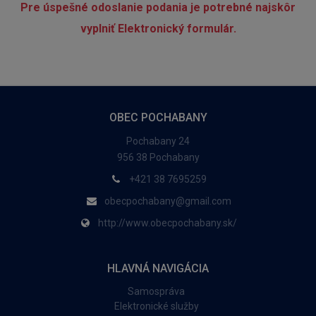
Pre úspešné odoslanie podania je potrebné najskôr
vyplniť Elektronický formulár.
OBEC POCHABANY
Pochabany 24
956 38 Pochabany
+421 38 7695259
obecpochabany@gmail.com
http://www.obecpochabany.sk/
HLAVNÁ NAVIGÁCIA
Samospráva
Elektronické služby