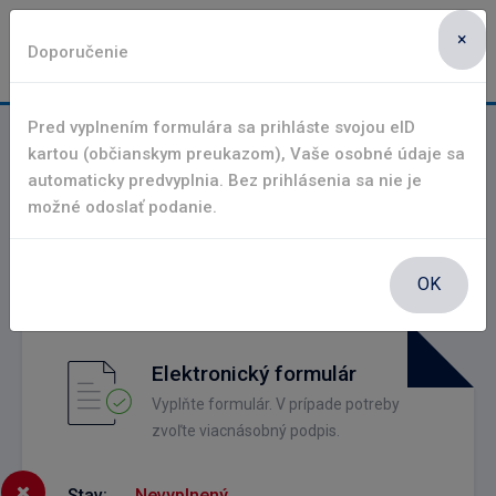
×
Pochabany
Doporučenie
Pred vyplnením formulára sa prihláste svojou eID
Ohlásenie vzniku, zániku alebo
kartou (občianskym preukazom), Vaše osobné údaje sa
automaticky predvyplnia. Bez prihlásenia sa nie je
zmeny poplatkovej povinnosti za
možné odoslať podanie.
komunálne odpady a drobné stavebné
odpady
Elektronické služby
Životné situácie
OK
Elektronický formulár
Vyplňte formulár. V prípade potreby
zvoľte viacnásobný podpis.
Stav:
Nevyplnený