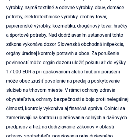
výrobky, najmä textilné a odevné výrobky, obuv, domáce
potreby, elektrotechnické výrobky, drobný tovar,
papierenské výrobky, kozmetiku, drogériový tovar, hračky
a športové potreby. Nad dodržiavaním ustanovení tohto
zákona vykonáva dozor Slovenská obchodná inšpekcia,
orgány úradnej kontroly potravín a obce. Za porušenie
povinností môže orgán dozoru uložiť pokutu až do výšky
17 000 EUR a pri opakovanom alebo hrubom porušení
môže obec zrušiť povolenie na predaj a poskytovanie
služieb na trhovom mieste. V rámci ochrany zdravia
obyvateľstva, ochrany bezpečnosti a boja proti nelegálnej
činnosti, kontroly vykonáva aj finančná správa. Colníci sa
zameriavajú na kontrolu uplatňovania colných a daňových
predpisov a tiež na dodržiavanie zákonov v oblasti
ochrany spotrebiteľa, porušovania práv duševného