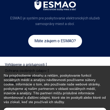
ESMAO je systém pre poskytovanie elektronických služieb
samosprávy miest a obcí.
Máte záujem o ESMAO?
|
Vyhlásenie o prístupnosti
|
Ochrana osobných údajov
Na prispôsobenie obsahu a reklám, poskytovanie funkcií
Aktualizácia nastavení
sociálnych médií a analýzu návštevnosti používame súbory
cookies
cookie. Informácie o tom, ako používate naše webové stránky,
poskytujeme aj našim partnerom v oblasti sociálnych médií,
Správcom obsahu je Obec
inzercie a analýzy. Títo partneri môžu príslušné informácie
Pochabany, technickým
skombinovať s ďalšími údajmi, ktoré ste im poskytli alebo ktoré od
vás získali, keď ste používali ich služby.
prevádzkovateľom je Obec
Pochabany.